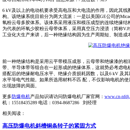
6 kV及以上的电动机要承受高电压和大电流的作用，因此其
构。该绝缘系统目前分为两大流派：一是以美国GE公司的Micadur绝
氧粉云母多胶体系。该体系采用液压和模压成型的连续绝缘结构；另外
为代表的环氧少胶粉云母带体系，采用真空压力浸渍（简称V.P
工业化大生产来讲，后一种绝缘结构因为生产周期短、制造成
前一种绝缘结构是采用云平带模压成形，云母带和绝缘漆的相
带、半导体带等组合在一起形成的绝缘体系，这就势必考虑电
搭配后的绝缘耐电压水平、绝缘介质损耗因数，以及6 kV 及其
水平等电气性能。如果所选用材料不匹 配，不仅影响电机的
出现故障的局面。
更多
防爆电机
产品知识请访问防爆电机厂家官网：
www.cn-nfdj
机：15518435289 电话：0394-8687286 刘经理
相关阅读：
高压防爆电机斜槽铜条转子的紧固方式