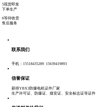
5
现货即发
下单生产
6
等待收货
售后服务
联系我们
手机：15518435289 15639419893
信誉保证
获得YBX3防爆电机证件厂家
生产许可证、防爆证、煤安证、安全标志证等证件