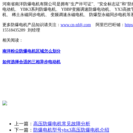
河南省南洋防爆电机有限公司是拥有“生产许可证”、“安全标志证”和“防爆
电动机、 YBK3系列防爆电机、 YBBP变频调速防爆电动机、 YX3高效
机、 稀土永磁同步电机、 变频调速永磁电机、 防爆型永磁同步电机
更多防爆电机产品知识请关注：
www.cn-nfdj.com
阿里巴巴旺铺：
http
15518435289 刘经理
相关阅读：
南洋粉尘防爆电机区域怎么划分
如何选择合适的三相异步电动机
上一篇：
高压防爆电机常见故障分析
下一篇：
防爆电机型号ybx3高压防爆电机介绍