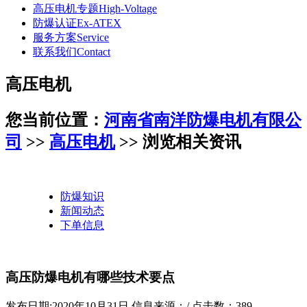
高压电机专题
High-Voltage
防爆认证
Ex-ATEX
服务方案
Service
联系我们
Contact
高压电机
您当前位置：
河南省南洋防爆电机有限公
司
>>
高压电机
>> 浏览相关资讯
防爆知识
新闻动态
下单信息
高压防爆电机有哪些技术要点
发布日期:2020年10月31日
信息来源：/
点击数：
389