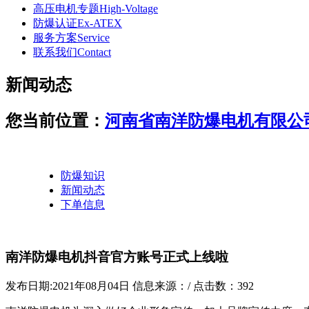
高压电机专题
High-Voltage
防爆认证
Ex-ATEX
服务方案
Service
联系我们
Contact
新闻动态
您当前位置：
河南省南洋防爆电机有限公
防爆知识
新闻动态
下单信息
南洋防爆电机抖音官方账号正式上线啦
发布日期:2021年08月04日
信息来源：/
点击数：
392