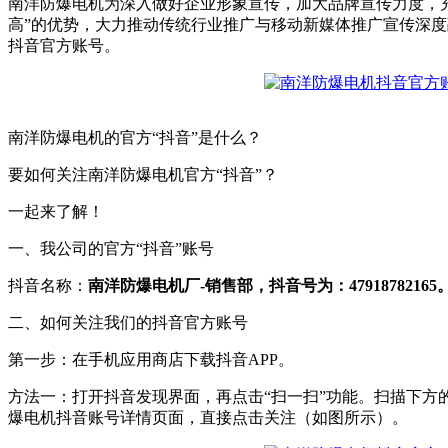
南洋防爆电机为深入做好企业形象宣传，加大品牌宣传力度，
高”的优势，大力推动传统行业推广与移动新媒体推广宣传深
抖音官方账号。
南洋防爆电机的官方“抖音”是什么？
要如何关注南洋防爆电机官方“抖音”？
一起来了解！
一、我公司的官方“抖音”账号
抖音名称：
南洋防爆电机厂-销售部，抖音号为：47918782165
二、如何关注我们的抖音官方账号
第一步：在手机应用商店下载抖音APP。
方法一：打开抖音发现界面，再点击“扫一扫”功能。扫描下方
爆电机抖音账号详情页面，直接点击关注（如图所示）。