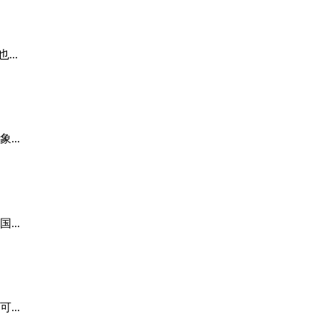
..
...
..
..