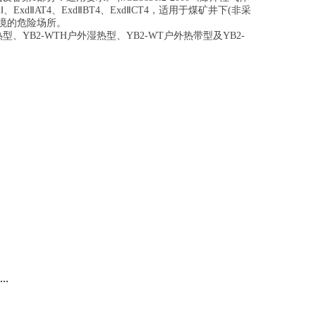
、ExdⅡAT4、ExdⅡBT4、ExdⅡCT4，适用于煤矿井下(非采
环境的危险场所。
、YB2-WTH户外湿热型、YB2-WT户外热带型及YB2-
.