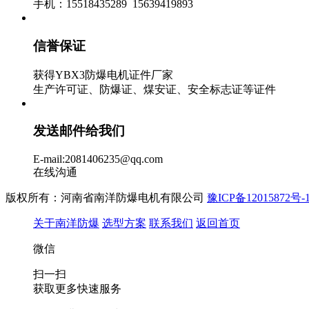
手机：15518435289 15639419893
信誉保证
获得YBX3防爆电机证件厂家
生产许可证、防爆证、煤安证、安全标志证等证件
发送邮件给我们
E-mail:2081406235@qq.com
在线沟通
版权所有：河南省南洋防爆电机有限公司
豫ICP备12015872号-
关于南洋防爆
选型方案
联系我们
返回首页
微信
扫一扫
获取更多快速服务