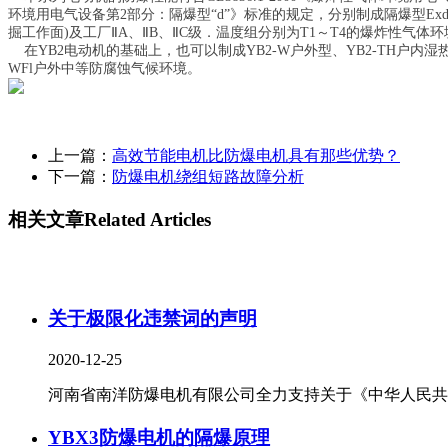
环境用电气设备第2部分：隔爆型“d”》标准的规定，分别
制成隔爆型ExdⅠ
掘工作面)及工厂ⅡA、ⅡB、ⅡC级．温度组分别为T1～T4的爆炸性气体
在YB2电动机的基础上，也可以制成YB2-W户外型、YB2-TH户内湿热型
WFl户外中等防腐蚀气候环境。
上一篇：
高效节能电机比防爆电机具有那些优势？
下一篇：
防爆电机绕组短路故障分析
相关文章
Related Articles
关于极限化违禁词的声明
2020-12-25
河南省南洋防爆电机有限公司全力支持关于《中华人民共..
YBX3防爆电机的隔爆原理