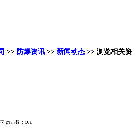
司
>>
防爆资讯
>>
新闻动态
>> 浏览相关
公司
点击数：
661